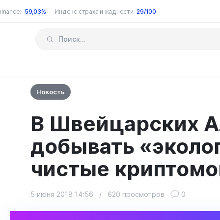
inance:
59,03%
Индекс страха и жадности
29/100
Новость
В Швейцарских А
добывать «эколо
чистые криптом
5 июня 2018 14:56
/
620 просмотров
0