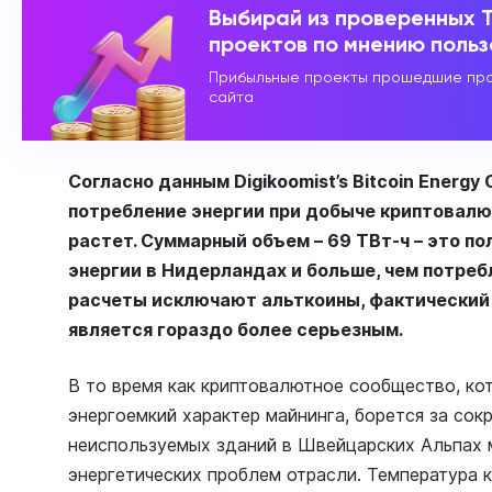
Выбирай из проверенных 
проектов по мнению поль
Прибыльные проекты прошедшие про
сайта
Согласно данным Digikoomist’s Bitcoin Energy 
потребление энергии при добыче криптовалю
растет. Суммарный объем – 69 ТВт-ч – это п
энергии в Нидерландах и больше, чем потребл
расчеты исключают альткоины, фактически
является гораздо более серьезным.
В то время как криптовалютное сообщество, кот
энергоемкий характер майнинга, борется за сок
неиспользуемых зданий в Швейцарских Альпах 
энергетических проблем отрасли. Температура 