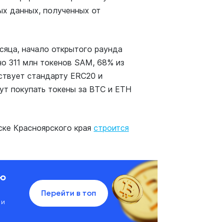
ых данных, полученных от
сяца, начало открытого раунда
но 311 млн токенов SAM, 68% из
ствует стандарту ERC20 и
ут покупать токены за BTC и ETH
рске Красноярского края
строится
ию
Перейти в топ
 и