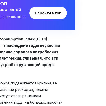
ТОП
зователей
Перейти в топ
верку редакции
Consumption Index (BECI),
т в последние годы неуклонно
оловина годового потребления
яет Чехия. Учитывая, что эти
й ущерб окружающей среде
орое подвергается критике за
ращение расходов, тысячи
могут стать решением
кипения воды на больших высотах