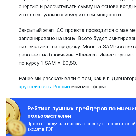
энергию и рассчитывать сумму на основе входн
интеллектуальных измерителей мощности.
Закрытый этап ICO проекта проводится с мая ме
запланировано на июнь. Всего будет эмитирова
них выставят на продажу. Монета SAM соответ
работает на блокчейне Ethereum. Инвесторы мог
по курсу 1 SAM = $0,80.
Ранее мы рассказывали о том, как в г. Дивного
крупнейшая в России
майнинг-ферма.
Рейтинг лучших трейдеров по мнен
пользователей
Проекты получили высокую оценку от посетителей
входят в ТОП