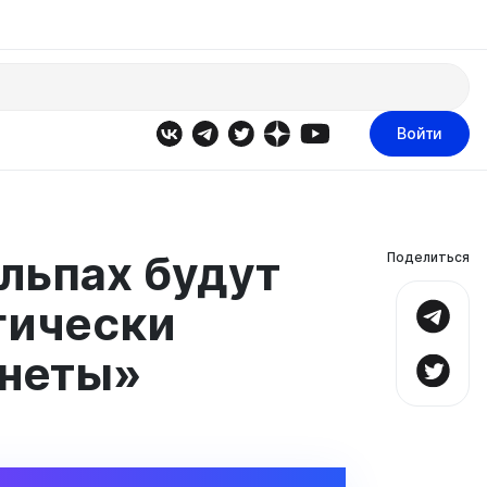
Войти
льпах будут
Поделиться
гически
онеты»