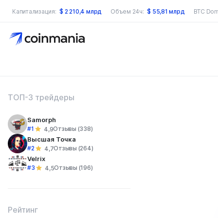
Капитализация:
$
2 210,4 млрд
Объем 24ч:
$
55,81 млрд
BTC Dom
оиск по сайту
ТОП-3 трейдеры
Samorph
#1
Отзывы (338)
4,9
Высшая Точка
#2
Отзывы (264)
4,7
Velrix
#3
Отзывы (196)
4,5
Рейтинг