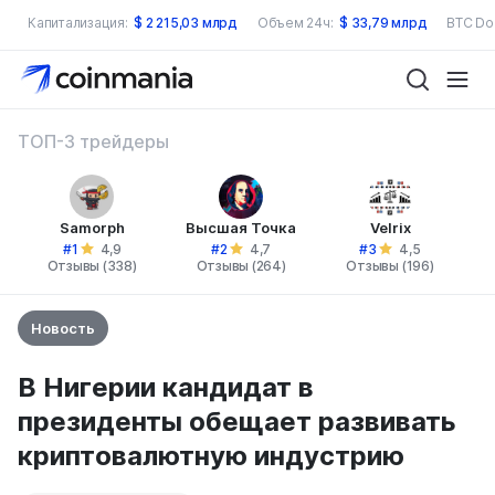
Капитализация:
$
2 215,03 млрд
Объем 24ч:
$
33,79 млрд
BTC Do
ТОП-3 трейдеры
Samorph
Высшая Точка
Velrix
#1
#2
#3
4,9
4,7
4,5
Отзывы (338)
Отзывы (264)
Отзывы (196)
Новость
В Нигерии кандидат в
президенты обещает развивать
криптовалютную индустрию