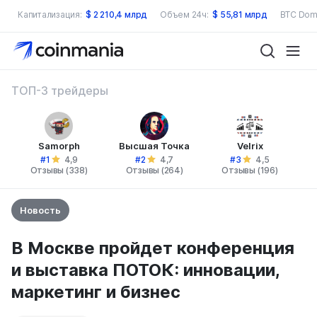
Капитализация:
$
2 210,4 млрд
Объем 24ч:
$
55,81 млрд
BTC Dom
ТОП-3 трейдеры
Samorph
Высшая Точка
Velrix
#1
#2
#3
4,9
4,7
4,5
Отзывы (338)
Отзывы (264)
Отзывы (196)
Новость
В Москве пройдет конференция
и выставка ПОТОК: инновации,
маркетинг и бизнес