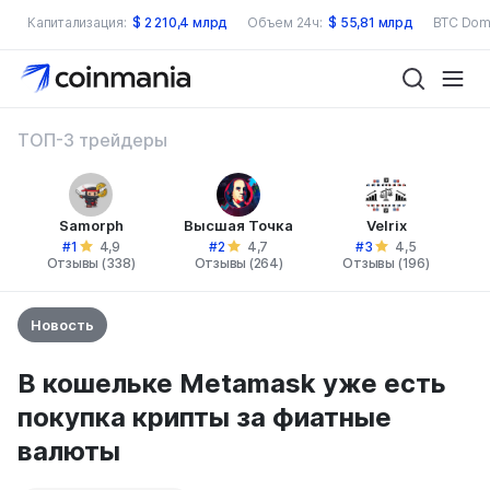
Капитализация:
$
2 210,4 млрд
Объем 24ч:
$
55,81 млрд
BTC Dom
ТОП-3 трейдеры
Samorph
Высшая Точка
Velrix
#1
#2
#3
4,9
4,7
4,5
Отзывы (338)
Отзывы (264)
Отзывы (196)
Новость
В кошельке Metamask уже есть
покупка крипты за фиатные
валюты