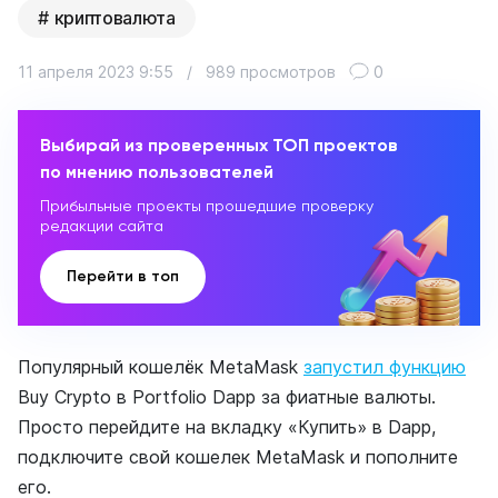
криптовалюта
11 апреля 2023 9:55
/
989 просмотров
0
Выбирай из проверенных ТОП проектов
по мнению пользователей
Прибыльные проекты прошедшие проверку
редакции сайта
Перейти в топ
Популярный кошелёк MetaMask
запустил функцию
Buy Crypto в Portfolio Dapp за фиатные валюты.
Просто перейдите на вкладку «Купить» в Dapp,
подключите свой кошелек MetaMask и пополните
его.