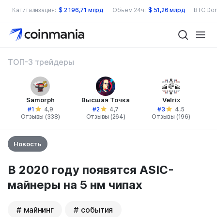
Капитализация:
$
2 196,71 млрд
Объем 24ч:
$
51,26 млрд
BTC Dom
ТОП-3 трейдеры
Samorph
Высшая Точка
Velrix
#1
#2
#3
4,9
4,7
4,5
Отзывы (338)
Отзывы (264)
Отзывы (196)
Новость
В 2020 году появятся ASIC-
майнеры на 5 нм чипах
майнинг
события