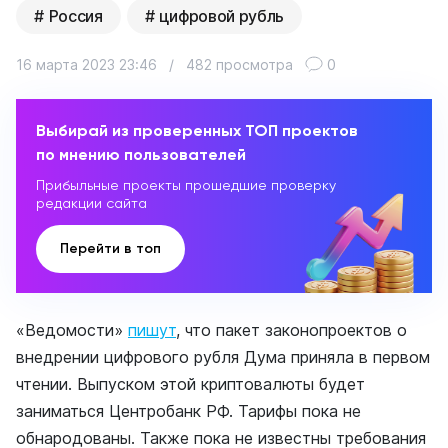
Россия
цифровой рубль
16 марта 2023 23:46
/
482 просмотра
0
Выбирай из проверенных ТОП проектов
по мнению пользователей
Прибыльные проекты прошедшие проверку
редакции сайта
Перейти в топ
«Ведомости»
пишут
, что пакет законопроектов о
внедрении цифрового рубля Дума приняла в первом
чтении. Выпуском этой криптовалюты будет
заниматься Центробанк РФ. Тарифы пока не
обнародованы. Также пока не известны требования