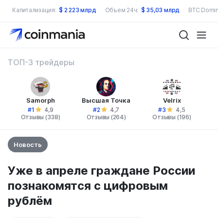
Капитализация:
$
2 223 млрд
Объем 24ч:
$
35,03 млрд
BTC Domin
ТОП-3 трейдеры
Samorph
Высшая Точка
Velrix
#1
#2
#3
4,9
4,7
4,5
Отзывы (338)
Отзывы (264)
Отзывы (196)
Новость
Уже в апреле граждане России
познакомятся с цифровым
рублём