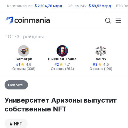
Капитализация:
$
2 204,78 млрд
Объем 24ч:
$
58,52 млрд
BTC Do
ТОП-3 трейдеры
Samorph
Высшая Точка
Velrix
#1
#2
#3
4,9
4,7
4,5
Отзывы (338)
Отзывы (264)
Отзывы (196)
Новость
Университет Аризоны выпустит
собственные NFT
NFT