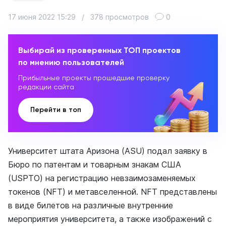
17 июня 2022 15:29
/
378 просмотров
0
Выбирай из проверенных ТОП проектов
по мнению пользователей
Прибыльные проекты прошедшие проверку
редакции сайта
Перейти в топ
Университет штата Аризона (ASU) подал заявку в
Бюро по патентам и товарным знакам США
(USPTO) на регистрацию невзаимозаменяемых
токенов (NFT) и метавселенной. NFT представлены
в виде билетов на различные внутренние
мероприятия университета, а также изображений c