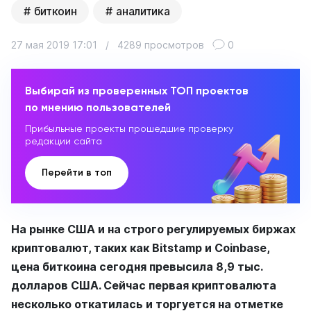
биткоин
аналитика
27 мая 2019 17:01
/
4289 просмотров
0
Выбирай из проверенных ТОП проектов
по мнению пользователей
Прибыльные проекты прошедшие проверку
редакции сайта
Перейти в топ
На рынке США и на строго регулируемых биржах
криптовалют, таких как Bitstamp и Coinbase,
цена биткоина сегодня превысила 8,9 тыс.
долларов США. Сейчас первая криптовалюта
несколько откатилась и торгуется на отметке