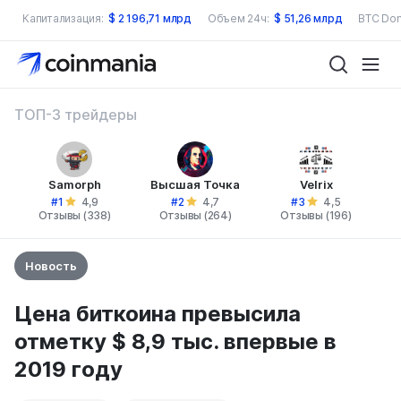
Капитализация:
$
2 196,71 млрд
Объем 24ч:
$
51,26 млрд
BTC Dom
ТОП-3 трейдеры
Samorph
Высшая Точка
Velrix
#1
#2
#3
4,9
4,7
4,5
Отзывы (338)
Отзывы (264)
Отзывы (196)
Новость
Цена биткоина превысила
отметку $ 8,9 тыс. впервые в
2019 году