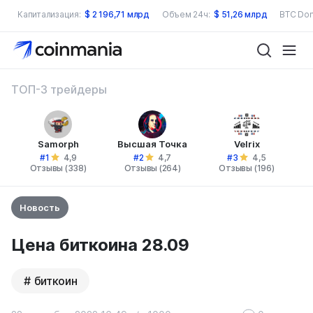
Капитализация:
$
2 196,71 млрд
Объем 24ч:
$
51,26 млрд
BTC Dom
ТОП-3 трейдеры
Samorph
Высшая Точка
Velrix
#1
#2
#3
4,9
4,7
4,5
Отзывы (338)
Отзывы (264)
Отзывы (196)
Новость
Цена биткоина 28.09
биткоин