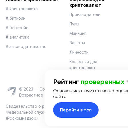
криптовалют
# криптовалюта
Производители
# биткоин
Пулы
# блокчейн
Майнинг
# аналитика
Валюты
# законодательство
Личности
Кошельки для
криптовалют
Рейтинг
проверенных
© 2023 — Coinmania
Основан исключительно на оцен
Возрастное ограничение 16+
сайта
Свидетельство о регистрации средства массовой информац
Перейти в топ
Федеральной службой по надзору в сфере связи, информац
(Роскомнадзор)