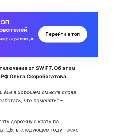
ТОП
зователей
Перейти в топ
верку редакции
тключения от SWIFT. Об этом
 РФ Ольга Скоробогатова.
м. Мы в хорошем смысле слова
аботать, что поменять”, –
отать дорожную карту по
да ЦБ, в следующем году также