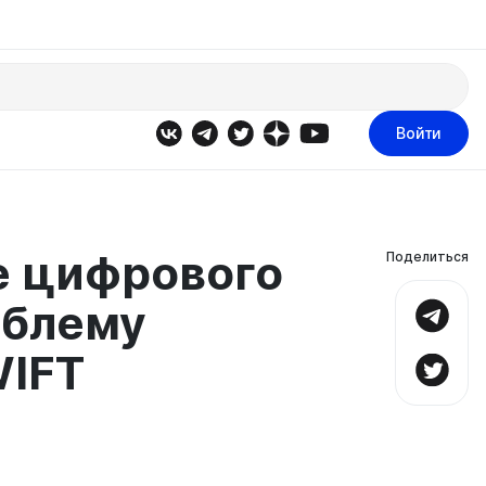
Войти
е цифрового
Поделиться
облему
WIFT