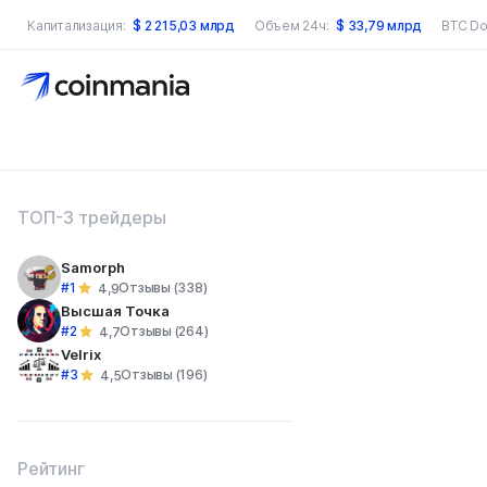
Капитализация:
$
2 215,03 млрд
Объем 24ч:
$
33,79 млрд
BTC Do
оиск по сайту
ТОП-3 трейдеры
Samorph
#1
Отзывы (338)
4,9
Высшая Точка
#2
Отзывы (264)
4,7
Velrix
#3
Отзывы (196)
4,5
Рейтинг