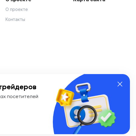
О проекте
Контакты
трейдеров
ках посетителей
ии Эл № ФС 77-74908 от «25» января 2019 г. Выдано
ионных технологий и массовых коммуникаций