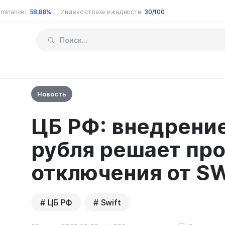
minance:
58,88%
Индекс страха и жадности
30/100
Новость
ЦБ РФ: внедрени
рубля решает пр
отключения от S
ЦБ РФ
Swift