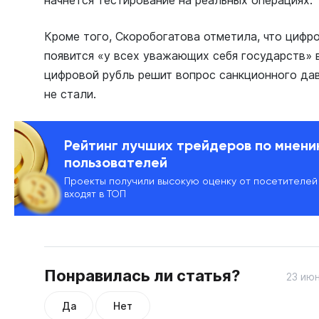
начнется тестирование на реальных операциях.
Кроме того, Скоробогатова отметила, что цифр
появится «у всех уважающих себя государств» 
цифровой рубль решит вопрос санкционного дав
не стали.
Рейтинг лучших трейдеров по мнен
пользователей
Проекты получили высокую оценку от посетителей
входят в ТОП
Понравилась ли статья?
23 июн
Да
Нет