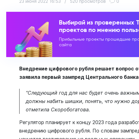
23 июня 2022 16:53
/
520 просмотров
0
Выбирай из проверенных 
проектов по мнению поль
Прибыльные проекты прошедшие про
сайта
Внедрение цифрового рубля решает вопрос о
заявила первый зампред Центрального банка
“Следующий год для нас будет очень важны
должны набить шишки, понять, что нужно дор
отметила Скоробогатова.
Регулятор планирует к концу 2023 года разраб
внедрению цифрового рубля. По словам зампре