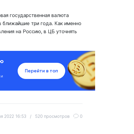
овая государственная валюта
в ближайшие три года. Как именно
ления на Россию, в ЦБ уточнять
ию
Перейти в топ
 и
я 2022 16:53
/
520 просмотров
0