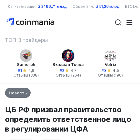
Капитализация:
$
2 196,71 млрд
Объем 24ч:
$
51,26 млрд
BTC Dom
ТОП-3 трейдеры
Samorph
Высшая Точка
Velrix
#1
#2
#3
4,9
4,7
4,5
Отзывы (338)
Отзывы (264)
Отзывы (196)
Новость
ЦБ РФ призвал правительство
определить ответственное лицо
в регулировании ЦФА