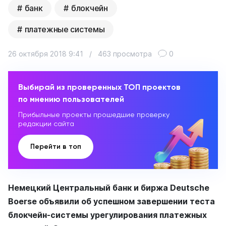
банк
блокчейн
платежные системы
26 октября 2018 9:41
/
463 просмотра
0
Выбирай из проверенных ТОП проектов
по мнению пользователей
Прибыльные проекты прошедшие проверку
редакции сайта
Перейти в топ
Немецкий Центральный банк и биржа Deutsche
Boerse объявили об успешном завершении теста
блокчейн-системы урегулирования платежных