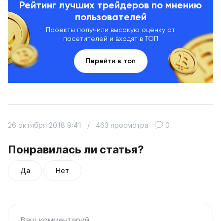
Рейтинг лучших трейдеров по мнению
пользователей
Проекты получили высокую оценку от
посетителей и входят в ТОП
Перейти в топ
26 октября 2018 9:41
/
463 просмотра
0
Понравилась ли статья?
Да
Нет
Ваш комментарий...