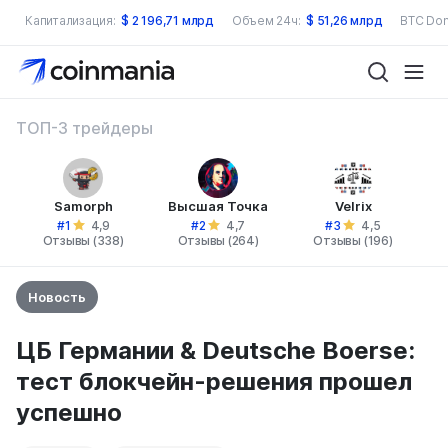
Капитализация:
$
2 196,71 млрд
Объем 24ч:
$
51,26 млрд
BTC Dom
ТОП-3 трейдеры
Samorph
Высшая Точка
Velrix
#1
#2
#3
4,9
4,7
4,5
Отзывы (338)
Отзывы (264)
Отзывы (196)
Новость
ЦБ Германии & Deutsche Boerse:
тест блокчейн-решения прошел
успешно