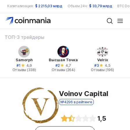
Капитализация:
$
2 215,03 млрд
Объем 24ч:
$
33,79 млрд
BTC Do
ТОП-3 трейдеры
Samorph
Высшая Точка
Velrix
#1
#2
#3
4,9
4,7
4,5
Отзывы (338)
Отзывы (264)
Отзывы (196)
Voinov Capital
№4296 в рейтинге
1,5