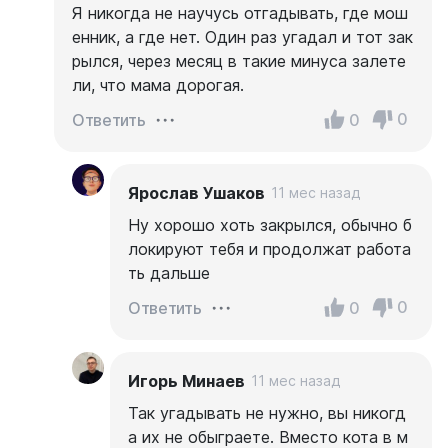
Я никогда не научусь отгадывать, где мош
енник, а где нет. Один раз угадал и тот зак
рылся, через месяц в такие минуса залете
ли, что мама дорогая.
0
0
Ответить
Ярослав Ушаков
11 мес назад
Ну хорошо хоть закрылся, обычно б
локируют тебя и продолжат работа
ть дальше
0
0
Ответить
Игорь Минаев
11 мес назад
Так угадывать не нужно, вы никогд
а их не обыграете. Вместо кота в м