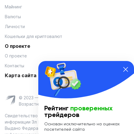
Майнинг
Валюты
Личности
Кошельки для криптовалют
О проекте
О проекте
Контакты
Карта сайта
© 2023 — Coinmania
Возрастное ограничение 16+
Рейтинг
проверенных
трейдеров
Свидетельство о регистрации средства массовой
информации Эл № ФС 77-74908 от «25» января 2019 г.
Основан исключительно на оценках
Выдано Федеральной службой по надзору в сфере связи,
посетителей сайта