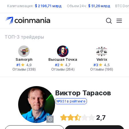
Капитализация:
$
2 196,71 млрд
Объем 24ч:
$
51,26 млрд
BTC Dom
ТОП-3 трейдеры
Samorph
Высшая Точка
Velrix
#1
#2
#3
4,9
4,7
4,5
Отзывы (338)
Отзывы (264)
Отзывы (196)
Виктор Тарасов
№931 в рейтинге
2,7