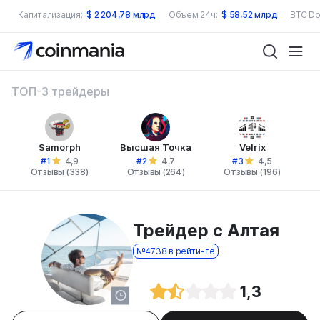
Капитализация:
$
2 204,78 млрд
Объем 24ч:
$
58,52 млрд
BTC Do
ТОП-3 трейдеры
Samorph
Высшая Точка
Velrix
#1
#2
#3
4,9
4,7
4,5
Отзывы (338)
Отзывы (264)
Отзывы (196)
Трейдер с Алтая
№4738 в рейтинге
1,3