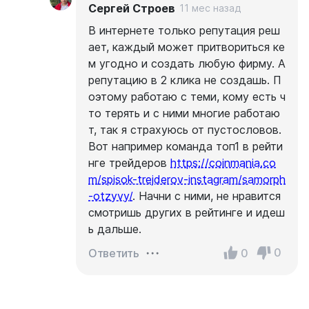
Сергей Строев
11 мес назад
В интернете только репутация реш
ает, каждый может притвориться ке
м угодно и создать любую фирму. А
репутацию в 2 клика не создашь. П
оэтому работаю с теми, кому есть ч
то терять и с ними многие работаю
т, так я страхуюсь от пустословов.
Вот например команда топ1 в рейти
нге трейдеров
https://coinmania.co
m/spisok-trejderov-instagram/samorph
-otzyvy/
. Начни с ними, не нравится
смотришь других в рейтинге и идеш
ь дальше.
0
0
Ответить