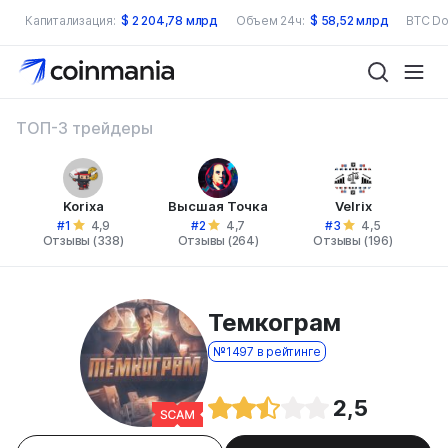
Капитализация:
$
2 204,78 млрд
Объем 24ч:
$
58,52 млрд
BTC Do
ТОП-3 трейдеры
Korixa
Высшая Точка
Velrix
#1
#2
#3
4,9
4,7
4,5
Отзывы (338)
Отзывы (264)
Отзывы (196)
Темкограм
№1497 в рейтинге
2,5