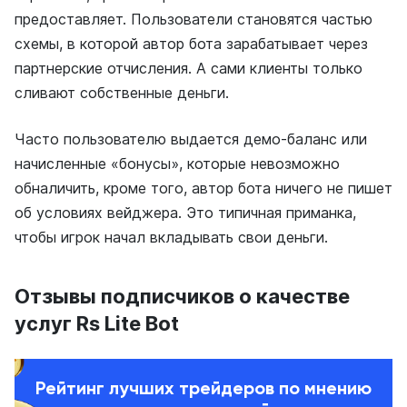
предоставляет. Пользователи становятся частью
схемы, в которой автор бота зарабатывает через
партнерские отчисления. А сами клиенты только
сливают собственные деньги.
Часто пользователю выдается демо-баланс или
начисленные «бонусы», которые невозможно
обналичить, кроме того, автор бота ничего не пишет
об условиях вейджера. Это типичная приманка,
чтобы игрок начал вкладывать свои деньги.
Отзывы подписчиков о качестве
услуг Rs Lite Bot
Рейтинг лучших трейдеров по мнению