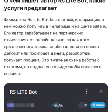
О чем пишет автор Rs Lite Bot, какие
услуги предлагает
Формально Rs Lite Bot бесплатный, информацию о
нем можно получить в Телеграме и на сайте rslite ru.
Его автор зарабатывает на партнерских
отчислениях от онлайн-казино: за каждого
привлеченного игрока, особенно если он внесет
депозит или проиграет деньги, разработчик
получает процент. Это типичная схема работы с
откатами, но подана она в виде якобы полезного
сервиса.