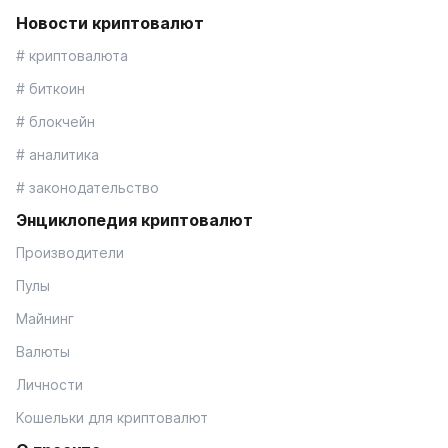
Новости криптовалют
# криптовалюта
# биткоин
# блокчейн
# аналитика
# законодательство
Энциклопедия криптовалют
Производители
Пулы
Майнинг
Валюты
Личности
Кошельки для криптовалют