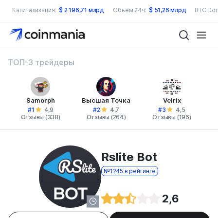
Капитализация:
$
2 196,71 млрд
Объем 24ч:
$
51,26 млрд
BTC Dom
ТОП-3 трейдеры
Samorph
Высшая Точка
Velrix
#1
#2
#3
4,9
4,7
4,5
Отзывы (338)
Отзывы (264)
Отзывы (196)
Rslite Bot
№1245 в рейтинге
2,6