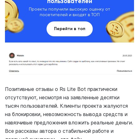
пользователей
Проекты получили высокую оценку от
посетителей и входят в ТОП
Перейти в топ
Позитивные отзывы о Rs Lite Bot практически
отсутствуют, несмотря на заявленные десятки
тысяч пользователей. Клиенты проекта жалуются
на блокировки, невозможность вывода средств и
навязчивые предложения вложить реальные деньги.
Все рассказы автора о стабильной работе и