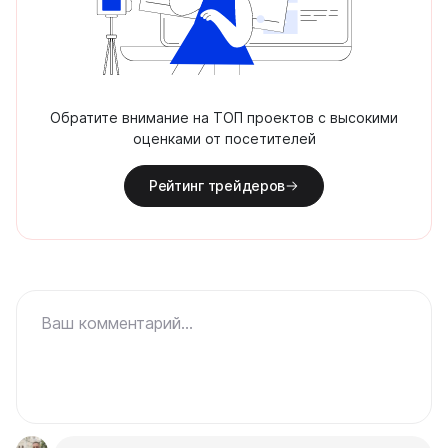
Обратите внимание на ТОП проектов с высокими
оценками от посетителей
Рейтинг трейдеров
Ваш комментарий...