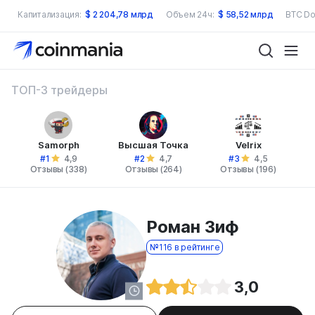
Капитализация:
$
2 204,78 млрд
Объем 24ч:
$
58,52 млрд
BTC Do
ТОП-3 трейдеры
Samorph
Высшая Точка
Velrix
#1
#2
#3
4,9
4,7
4,5
Отзывы (338)
Отзывы (264)
Отзывы (196)
Роман Зиф
№116 в рейтинге
3,0