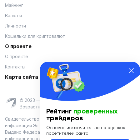
Майнинг
Валюты
Личности
Кошельки для криптовалют
О проекте
О проекте
Контакты
Карта сайта
© 2023 — Coinmania
Возрастное ограничение 16+
Рейтинг
проверенных
трейдеров
Свидетельство о регистрации средства массовой
информации Эл № ФС 77-74908 от «25» января 2019 г.
Основан исключительно на оценках
Выдано Федеральной службой по надзору в сфере связи,
посетителей сайта
информационных технологий и массовых коммуникаций