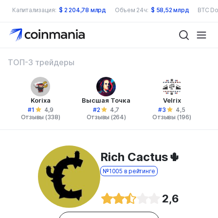
Капитализация:
$
2 204,78 млрд
Объем 24ч:
$
58,52 млрд
BTC Do
ТОП-3 трейдеры
Korixa
Высшая Точка
Velrix
#1
#2
#3
4,9
4,7
4,5
Отзывы (338)
Отзывы (264)
Отзывы (196)
Rich Cactus🌵
№1005 в рейтинге
2,6