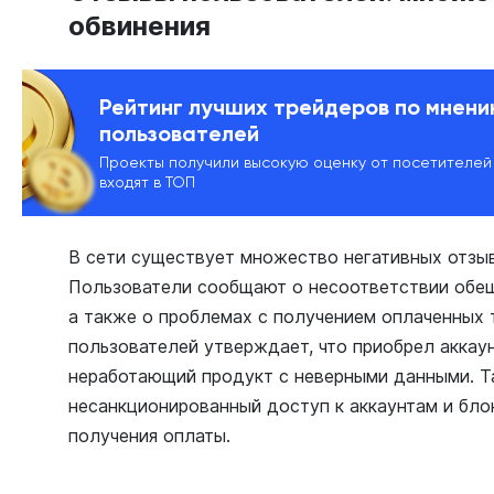
обвинения
Рейтинг лучших трейдеров по мнен
пользователей
Проекты получили высокую оценку от посетителей
входят в ТОП
В сети существует множество негативных отзыв
Пользователи сообщают о несоответствии обещ
а также о проблемах с получением оплаченных 
пользователей утверждает, что приобрел аккаун
неработающий продукт с неверными данными. 
несанкционированный доступ к аккаунтам и бло
получения оплаты.