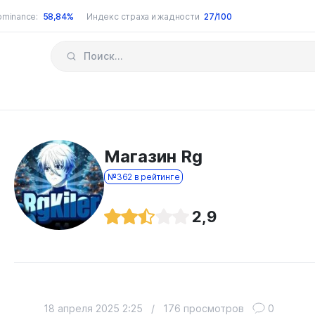
ominance:
58,84%
Индекс страха и жадности
27/100
Магазин Rg
№362 в рейтинге
2,9
18 апреля 2025 2:25
/
176 просмотров
0