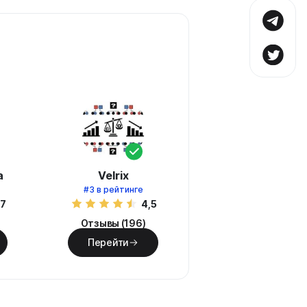
а
Velrix
#3
в рейтинге
,7
4,5
Отзывы (196)
Перейти