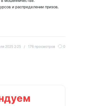
 в мошенничестве.
урсов и распределении призов.
ля 2025 2:25
/
176 просмотров
0
ндуем