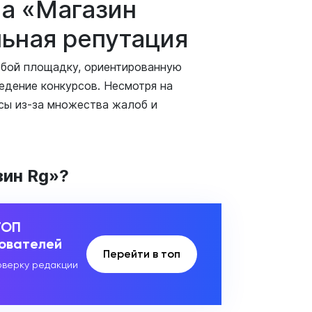
ла «Магазин
льная репутация
обой площадку, ориентированную
едение конкурсов. Несмотря на
сы из-за множества жалоб и
зин Rg»?
ТОП
зователей
Перейти в топ
верку редакции