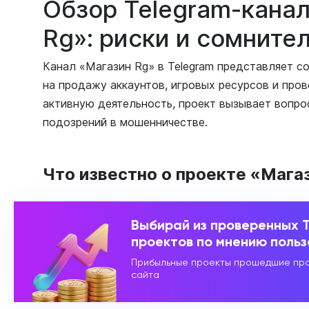
Обзор Telegram-кана
Rg»: риски и сомните
Канал «Магазин Rg» в Telegram представляет с
на продажу аккаунтов, игровых ресурсов и пров
активную деятельность, проект вызывает вопро
подозрений в мошенничестве.
Что известно о проекте «Мага
Выбирай из проверенных 
проектов по мнению поль
Прибыльные проекты прошедшие про
сайта