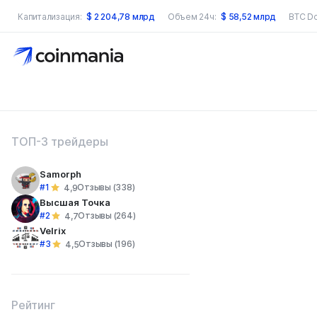
Капитализация:
$
2 204,78 млрд
Объем 24ч:
$
58,52 млрд
BTC D
оиск по сайту
ТОП-3 трейдеры
Samorph
#1
Отзывы (338)
4,9
Высшая Точка
#2
Отзывы (264)
4,7
Velrix
#3
Отзывы (196)
4,5
Рейтинг