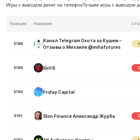
Игры с выводом денег на телефон
Лучшие игры с выводом д
Позиция
Название
Ста
Канал Telegram Охота за Кушем –
5188
Отзывы о Михаиле @mihafutures
Sin18
5189
Friday Capital
5190
Slon Finance Александр Журба
5191
5192