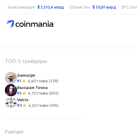
Капитализация:
$
2 210,4 млрд
Объем 24ч:
$
55,81 млрд
BTC Dom
оиск по сайту
ТОП-3 трейдеры
Samorph
#1
Отзывы (338)
4,9
Высшая Точка
#2
Отзывы (264)
4,7
Velrix
#3
Отзывы (196)
4,5
Рейтинг