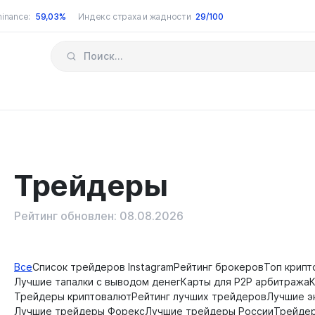
inance:
59,03%
Индекс страха и жадности
29/100
Трейдеры
Рейтинг обновлен: 08.08.2026
Все
Список трейдеров Instagram
Рейтинг брокеров
Топ крипт
Лучшие тапалки с выводом денег
Карты для P2P арбитража
Трейдеры криптовалют
Рейтинг лучших трейдеров
Лучшие э
Лучшие трейдеры Форекс
Лучшие трейдеры России
Трейде