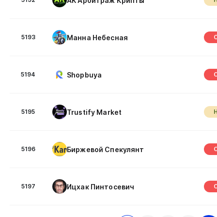
AK Арбитраж Крипты
Манна Небесная
5193
Shopbuya
5194
Trustify Market
5195
Биржевой Спекулянт
5196
Ицхак Пинтосевич
5197