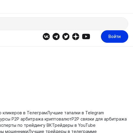
Войти
о кликеров в Телеграм
Лучшие тапалки в Telegram
Курсы P2P арбитража криптовалют
P2P связки для арбитража
ксперты по трейдингу ВК
Трейдеры в YouTube
ры мошенники
Лучшие трейдеры в телеграмме