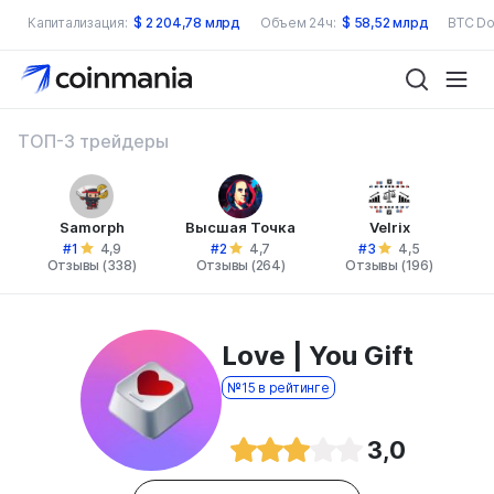
Капитализация:
$
2 204,78 млрд
Объем 24ч:
$
58,52 млрд
BTC Do
ТОП-3 трейдеры
Samorph
Высшая Точка
Velrix
#1
#2
#3
4,9
4,7
4,5
Отзывы (338)
Отзывы (264)
Отзывы (196)
Love | You Gift
№15 в рейтинге
3,0