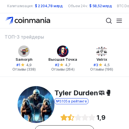
Капитализация:
$
2 204,78 млрд
Объем 24ч:
$
58,52 млрд
BTC Do
ТОП-3 трейдеры
Samorph
Высшая Точка
Velrix
#1
#2
#3
4,9
4,7
4,5
Отзывы (338)
Отзывы (264)
Отзывы (196)
Tyler Durden🧼🥊
№3105 в рейтинге
1,9