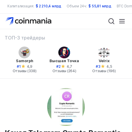
Капитализация:
$
2 210,4 млрд
Объем 24ч:
$
55,81 млрд
BTC Dom
ТОП-3 трейдеры
Samorph
Высшая Точка
Velrix
#1
#2
#3
4,9
4,7
4,5
Отзывы (338)
Отзывы (264)
Отзывы (196)