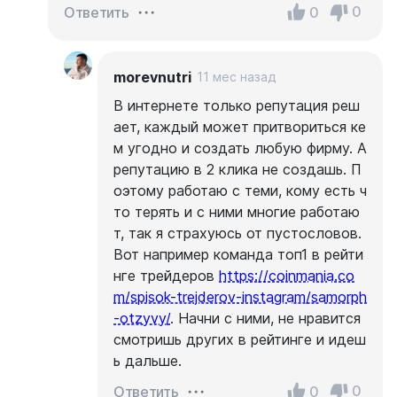
0
0
Ответить
morevnutri
11 мес назад
В интернете только репутация реш
ает, каждый может притвориться ке
м угодно и создать любую фирму. А
репутацию в 2 клика не создашь. П
оэтому работаю с теми, кому есть ч
то терять и с ними многие работаю
т, так я страхуюсь от пустословов.
Вот например команда топ1 в рейти
нге трейдеров
https://coinmania.co
m/spisok-trejderov-instagram/samorph
-otzyvy/
. Начни с ними, не нравится
смотришь других в рейтинге и идеш
ь дальше.
0
0
Ответить