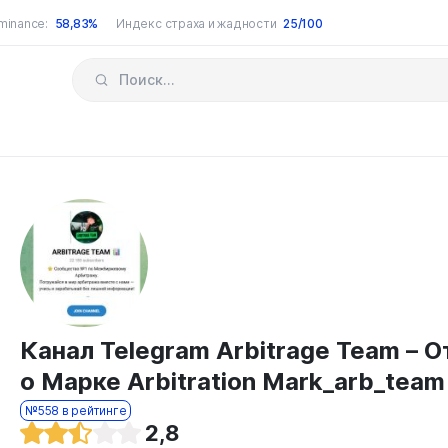
minance:
58,83%
Индекс страха и жадности
25/100
Канал Telegram Arbitrage Team – 
о Марке Arbitration Mark_arb_team
№558 в рейтинге
2,8