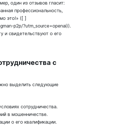
ер, один из отзывов гласит:
занная профессиональность,
 это!» ([ ]
ragman-p2p/?utm_source=openai)).
у и свидетельствуют о его
отрудничества с
ожно выделить следующие
условиях сотрудничества.
ний в мошенничестве.
ции о его квалификации.