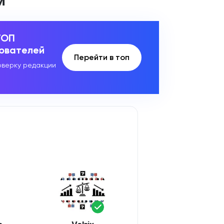
M
ТОП
зователей
Перейти в топ
верку редакции