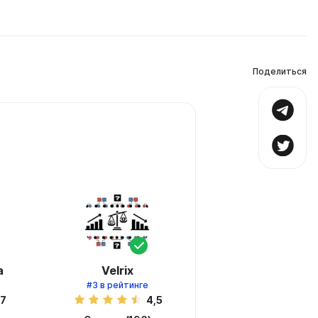
Поделиться
а
Velrix
#3
в рейтинге
,7
4,5