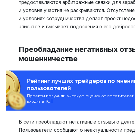
предоставляются арбитражные связки для зара
и условия участия не раскрываются. Отсутстви
и условиях сотрудничества делает проект нед
клиентов и вызывает подозрения в его добросо
Преобладание негативных отзы
мошенничестве
Рейтинг лучших трейдеров по мнен
пользователей
Проекты получили высокую оценку от посетителей
входят в ТОП
В сети преобладают негативные отзывы о деят
Пользователи сообщают о неактуальности пред