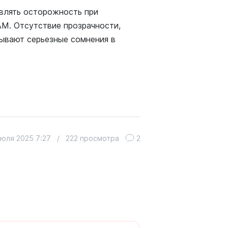
влять осторожность при
M. Отсутствие прозрачности,
ывают серьезные сомнения в
июля 2025 7:27
/
222 просмотра
2