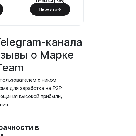
Отзывы (196)
Перейти
Telegram-канала
зывы о Марке
_Team
пользователем с ником
рма для заработка на P2P-
бещания высокой прибыли,
ния.
рачности в