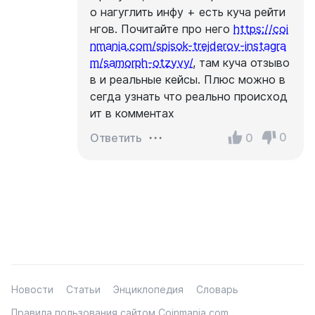
о нагуглить инфу + есть куча рейти
нгов. Почитайте про него
https://coi
nmania.com/spisok-trejderov-instagra
m/samorph-otzyvy/
, там куча отзыво
в и реальные кейсы. Плюс можно в
сегда узнать что реально происход
ит в комментах
0
0
Ответить
Новости
Статьи
Энциклопедия
Словарь
Правила пользования сайтом Coinmania.com