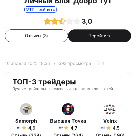
Личный Блог Добро Тут
№111 в рейтинге
3,0
Отзывы (3)
Перейти
10 апреля 2025 18:36
/
393 просмотра
3
ТОП-3 трейдеры
Лучшие трейдеры на основании оценок пользователей
Samorph
Высшая Точка
Velrix
4,9
4,7
4,5
#1
#2
#3
Отзывы (338)
Отзывы (264)
Отзывы (196)