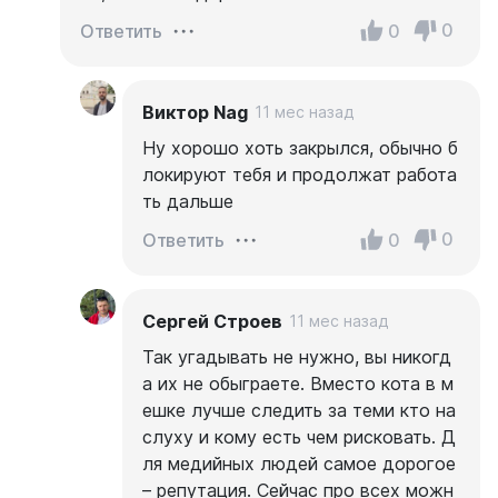
0
0
Ответить
Виктор Nag
11 мес назад
Ну хорошо хоть закрылся, обычно б
локируют тебя и продолжат работа
ть дальше
0
0
Ответить
Сергей Строев
11 мес назад
Так угадывать не нужно, вы никогд
а их не обыграете. Вместо кота в м
ешке лучше следить за теми кто на
слуху и кому есть чем рисковать. Д
ля медийных людей самое дорогое
– репутация. Сейчас про всех можн