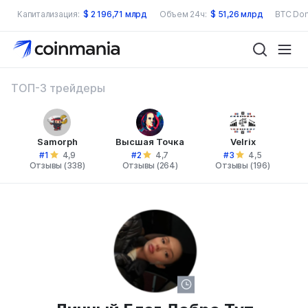
Капитализация:
$
2 196,71 млрд
Объем 24ч:
$
51,26 млрд
BTC Dom
ТОП-3 трейдеры
Samorph
Высшая Точка
Velrix
#1
#2
#3
4,9
4,7
4,5
Отзывы (338)
Отзывы (264)
Отзывы (196)