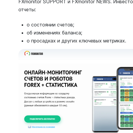
FXmonitor SUPPORT и FXmonitor NEWS. Инвест
отчеты:
о состоянии счетов;
об изменениях баланса;
о просадках и других ключевых метриках.