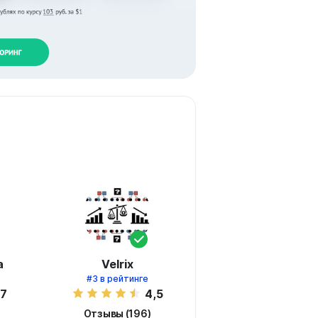
а
Velrix
#3
в рейтинге
,7
4,5
Отзывы (196)