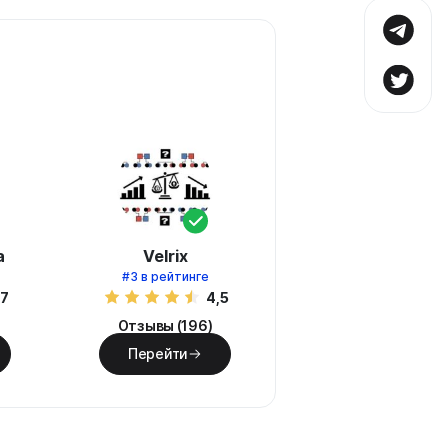
а
Velrix
#3
в рейтинге
,7
4,5
Отзывы (196)
Перейти