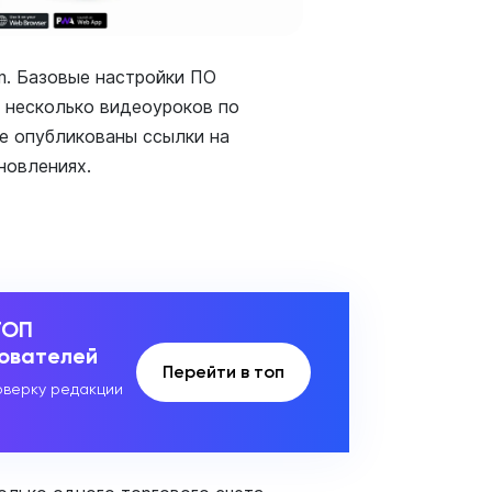
m. Базовые настройки ПО
е несколько видеоуроков по
е опубликованы ссылки на
новлениях.
ТОП
зователей
Перейти в топ
верку редакции