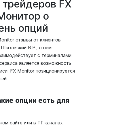
 трейдеров FX
 Монитор о
ень опций
onitor отзывы от клиентов
Школвский В.Р., о нем
взаимодействует с терминалами
 сервиса является возможность
иси. FX Monitor позиционируется
лей.
акие опции есть для
ом сайте или в ТГ каналах