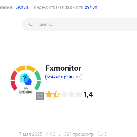
inance:
59,03%
Индекс страха и жадности
29/100
Fxmonitor
№4446 в рейтинге
1,4
7 мая 2025 14:40
/
391 просмотр
3