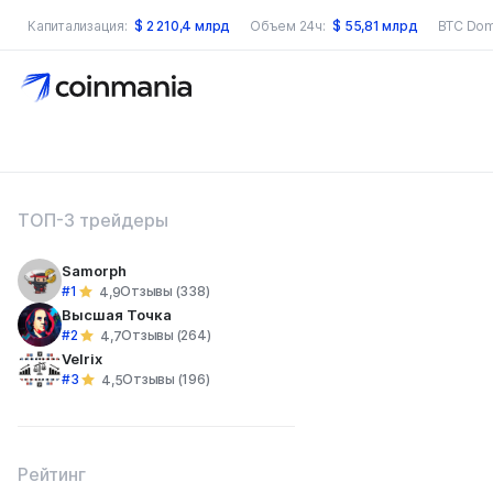
Капитализация:
$
2 210,4 млрд
Объем 24ч:
$
55,81 млрд
BTC Dom
оиск по сайту
ТОП-3 трейдеры
Samorph
#1
Отзывы (338)
4,9
Высшая Точка
#2
Отзывы (264)
4,7
Velrix
#3
Отзывы (196)
4,5
Рейтинг