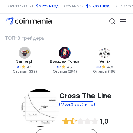
Капитализация:
$
2 223 млрд
Объем 24ч:
$
35,03 млрд
BTC Domin
ТОП-3 трейдеры
Samorph
Высшая Точка
Velrix
#1
#2
#3
4,9
4,7
4,5
Отзывы (338)
Отзывы (264)
Отзывы (196)
Cross The Line
№5533 в рейтинге
1,0