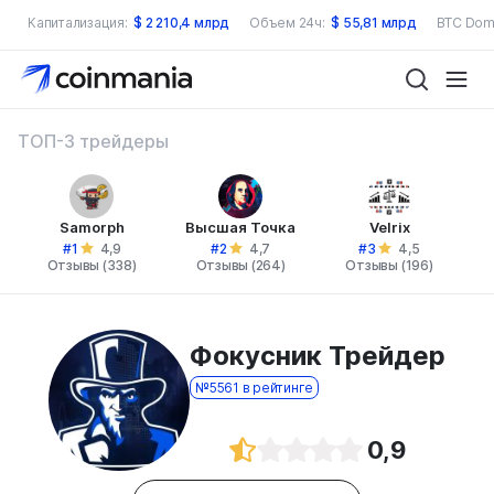
Капитализация:
$
2 210,4 млрд
Объем 24ч:
$
55,81 млрд
BTC Dom
ТОП-3 трейдеры
Samorph
Высшая Точка
Velrix
#1
#2
#3
4,9
4,7
4,5
Отзывы (338)
Отзывы (264)
Отзывы (196)
Фокусник Трейдер
№5561 в рейтинге
0,9