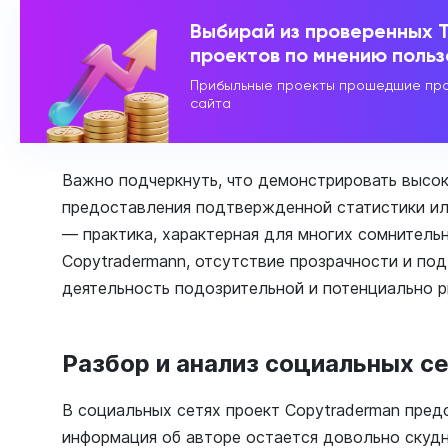
Выбирай из проверенных 
проектов по мнению поль
Прибыльные проекты прошедшие про
сайта
Важно подчеркнуть, что демонстрировать высок
предоставления подтвержденной статистики ил
— практика, характерная для многих сомнительн
Copytradermann, отсутствие прозрачности и по
деятельность подозрительной и потенциально р
Разбор и анализ социальных се
В социальных сетях проект Copytraderman пред
информация об авторе остается довольно скудн