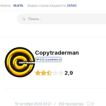
minance:
58,83%
Индекс страха и жадности
25/100
Copytraderman
№433 в рейтинге
2,9
10 октября 2024 20:21
/
262 просмотра
0