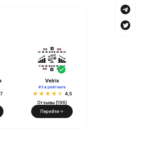
а
Velrix
#3
в рейтинге
,7
4,5
Отзывы (196)
Перейти