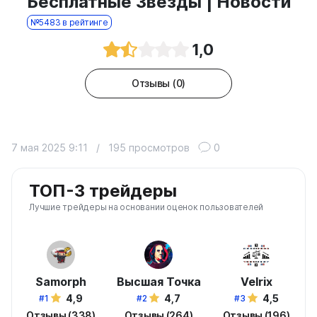
Бесплатные Звезды | Новости
№5483 в рейтинге
1,0
Отзывы (0)
7 мая 2025 9:11
/
195 просмотров
0
ТОП-3 трейдеры
Лучшие трейдеры на основании оценок пользователей
Samorph
Высшая Точка
Velrix
4,9
4,7
4,5
#1
#2
#3
Отзывы (338)
Отзывы (264)
Отзывы (196)