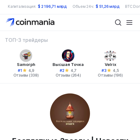
Капитализация:
$
2 196,71 млрд
Объем 24ч:
$
51,26 млрд
BTC Dom
ТОП-3 трейдеры
Samorph
Высшая Точка
Velrix
#1
#2
#3
4,9
4,7
4,5
Отзывы (338)
Отзывы (264)
Отзывы (196)