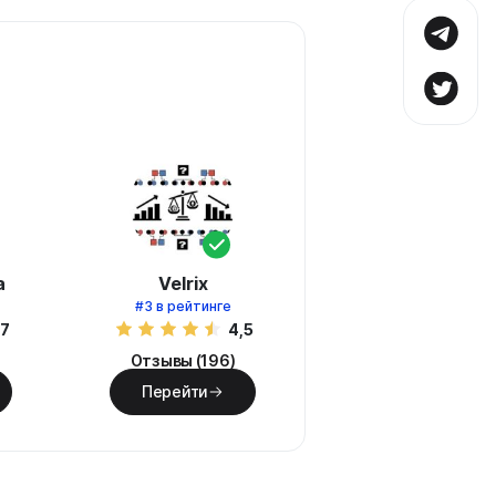
а
Velrix
#3
в рейтинге
,7
4,5
Отзывы (196)
Перейти