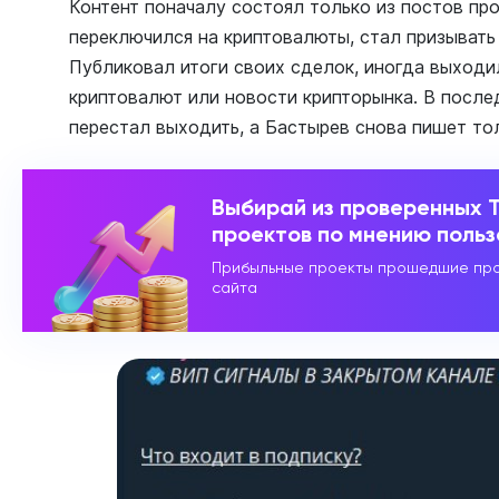
Контент поначалу состоял только из постов пр
переключился на криптовалюты, стал призывать 
Публиковал итоги своих сделок, иногда выходи
криптовалют или новости крипторынка. В послед
перестал выходить, а Бастырев снова пишет то
Выбирай из проверенных 
проектов по мнению поль
Прибыльные проекты прошедшие про
сайта