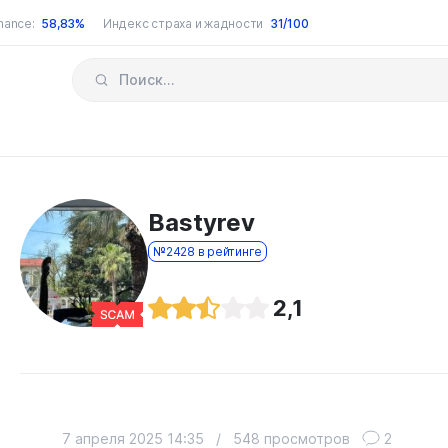
nance:
58,83%
Индекс страха и жадности
31/100
Bastyrev
№2428 в рейтинге
2,1
7 апреля 2025 14:35
/
548 просмотров
2