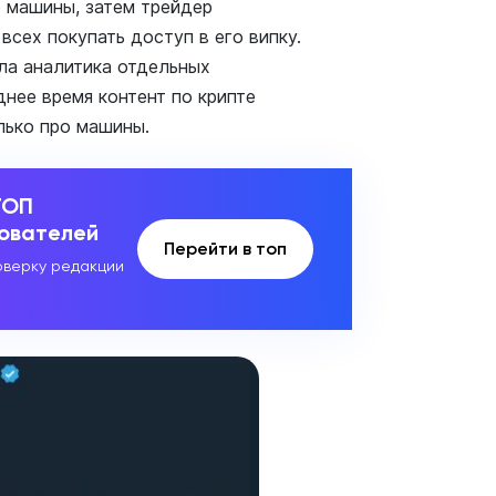
о машины, затем трейдер
всех покупать доступ в его випку.
ла аналитика отдельных
нее время контент по крипте
лько про машины.
ТОП
зователей
Перейти в топ
верку редакции