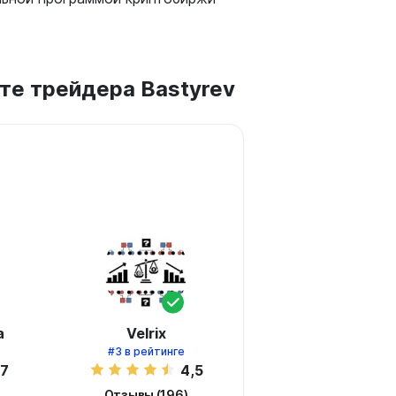
те трейдера Bastyrev
а
Velrix
#3
в рейтинге
,7
4,5
Отзывы (196)