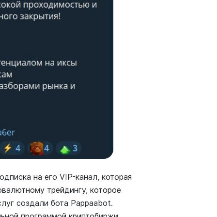
дписка на его VIP-канал, которая
товалютному трейдингу, которое
слуг создали бота Pappaabot.
льной программой криптобиржи