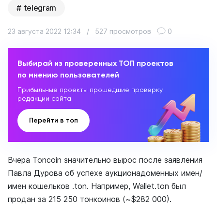
telegram
23 августа 2022 12:34
/
527 просмотров
0
Выбирай из проверенных ТОП проектов
по мнению пользователей
Прибыльные проекты прошедшие проверку
редакции сайта
Перейти в топ
Вчера Toncoin значительно вырос после заявления
Павла Дурова об успехе аукционадоменных имен/
имен кошельков .ton. Например, Wallet.ton был
продан за 215 250 тонкоинов (~$282 000).