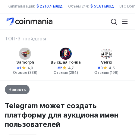
Капитализация:
$
2 210,4 млрд
Объем 24ч:
$
55,81 млрд
BTC Dom
ТОП-3 трейдеры
Samorph
Высшая Точка
Velrix
#1
#2
#3
4,9
4,7
4,5
Отзывы (338)
Отзывы (264)
Отзывы (196)
Новость
Telegram может создать
платформу для аукциона имен
пользователей