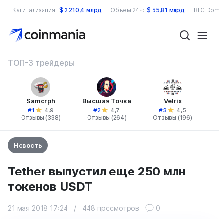
Капитализация:
$
2 210,4 млрд
Объем 24ч:
$
55,81 млрд
BTC Dom
ТОП-3 трейдеры
Samorph
Высшая Точка
Velrix
#1
#2
#3
4,9
4,7
4,5
Отзывы (338)
Отзывы (264)
Отзывы (196)
Новость
Tether выпустил еще 250 млн
токенов USDT
21 мая 2018 17:24
/
448 просмотров
0