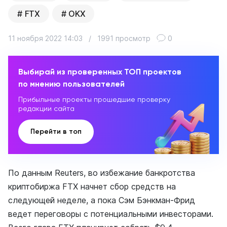
FTX
OKX
11 ноября 2022 14:03
/
1991 просмотр
0
Выбирай из проверенных ТОП проектов
по мнению пользователей
Прибыльные проекты прошедшие проверку
редакции сайта
Перейти в топ
По данным Reuters, во избежание банкротства
криптобиржа FTX начнет сбор средств на
следующей неделе, а пока Сэм Бэнкман-Фрид
ведет переговоры с потенциальными инвесторами.