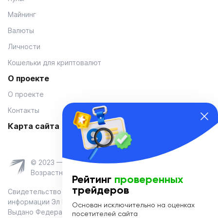
Майнинг
Валюты
Личности
Кошельки для криптовалют
О проекте
О проекте
Контакты
Карта сайта
© 2023 — Coinmania
Возрастное ограничение 16+
Рейтинг
проверенных
трейдеров
Свидетельство о регистрации средства массовой
информации Эл № ФС 77-74908 от «25» января 2019 г.
Основан исключительно на оценках
Выдано Федеральной службой по надзору в сфере связи,
посетителей сайта