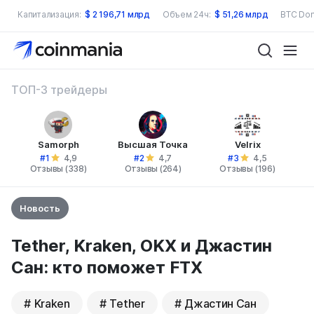
Капитализация:
$
2 196,71 млрд
Объем 24ч:
$
51,26 млрд
BTC Dom
ТОП-3 трейдеры
Samorph
Высшая Точка
Velrix
#1
#2
#3
4,9
4,7
4,5
Отзывы (338)
Отзывы (264)
Отзывы (196)
Новость
Tether, Kraken, OKX и Джастин
Сан: кто поможет FTX
Kraken
Tether
Джастин Сан