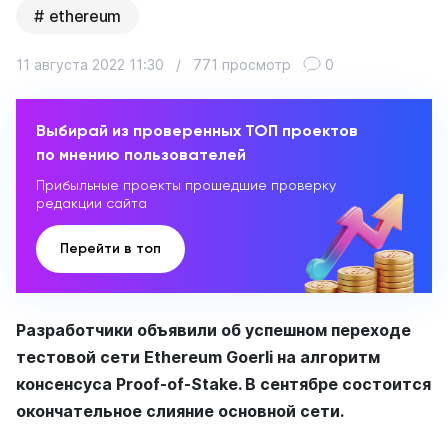
ethereum
11 августа 2022 11:30
/
771 просмотр
0
Выбирай из проверенных ТОП проектов
по мнению пользователей
Прибыльные проекты прошедшие проверку
редакции сайта
Перейти в топ
Разработчики объявили об успешном переходе
тестовой сети Ethereum Goerli на алгоритм
консенсуса Proof-of-Stake. В сентябре состоится
окончательное слияние основной сети.