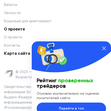
Валюты
Личности
Кошельки для криптовалют
О проекте
О проекте
Контакты
Карта сайта
© 2023 — Coinmania
Возрастное ограничение 16+
Рейтинг
проверенных
трейдеров
Свидетельство о регистрации средства массовой
информации Эл № ФС 77-74908 от «25» января 2019 г.
Основан исключительно на оценках
Выдано Федеральной службой по надзору в сфере связи,
посетителей сайта
информационных технологий и массовых коммуникаций
(Роскомнадзор)
Перейти в топ