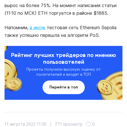
вырос на более 75%. На момент написания статьи
(11:10 по МСК) ETH торгуется в районе $1885.
Напомним,
в июле
тестовая сеть Ethereum Sepolia
также успешно перешла на алгоритм PoS.
Рейтинг лучших трейдеров по мнению
пользователей
Проекты получили высокую оценку от
посетителей и входят в ТОП
Перейти в топ
11 августа 2022 11:30
/
771 просмотр
0