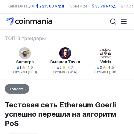
Капитализация:
$
2 215,03 млрд
Объем 24ч:
$
33,79 млрд
BTC Do
ТОП-3 трейдеры
Samorph
Высшая Точка
Velrix
#1
#2
#3
4,9
4,7
4,5
Отзывы (338)
Отзывы (264)
Отзывы (196)
Новость
Тестовая сеть Ethereum Goerli
успешно перешла на алгоритм
PoS