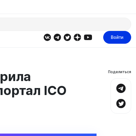
Войти
брила
Поделиться
портал ICO