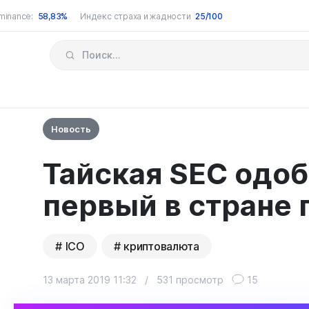
minance:
58,83%
Индекс страха и жадности
25/100
Новость
Тайская SEC одо
первый в стране 
ICO
криптовалюта
13 марта 2019 11:32
/
531 просмотр
15