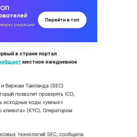
ТОП
зователей
Перейти в топ
верку редакции
ервый в стране портал
ообщает
местное ежедневное
 и биржам Таиланда (SEC)
торый позволит проверять ICO,
ь исходные коды «умных»
о клиента» (KYC). Оператором
нсовых технологий SEC, сообщила