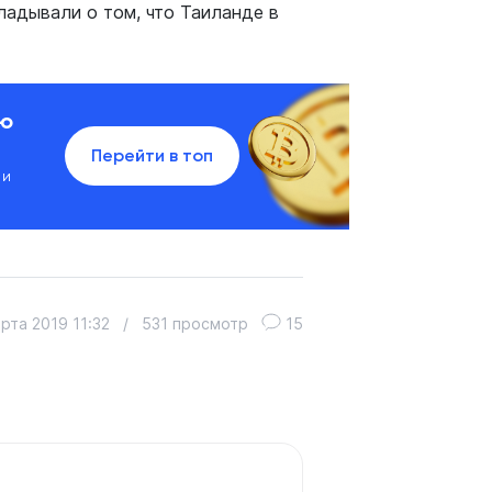
ладывали о том, что Таиланде в
ию
Перейти в топ
 и
рта 2019 11:32
/
531 просмотр
15