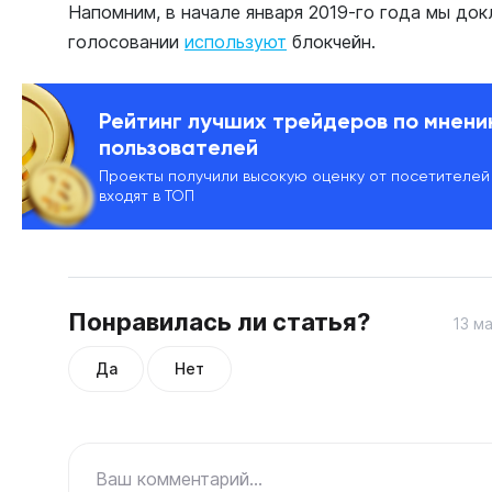
Напомним, в начале января 2019-го года мы док
голосовании
используют
блокчейн.
Рейтинг лучших трейдеров по мнен
пользователей
Проекты получили высокую оценку от посетителей
входят в ТОП
Понравилась ли статья?
13 ма
Да
Нет
Ваш комментарий...