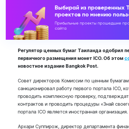
Выбирай из проверенных 
проектов по мнению поль
Прибыльные проекты прошедшие про
сайта
Регулятор ценных бумаг Таиланда одобрил п
первичного размещения монет ICO. Об этом
с
новостное издание Bangkok Post.
Совет директоров Комиссии по ценным бумагам
санкционировал работу первого портала ICO, ко
проводить комплексную проверку, подтверждат
контрактов и проводить процедуры «Знай своег
портала ICO является иностранная организация.
Архари Суппирож, директор департамента фина