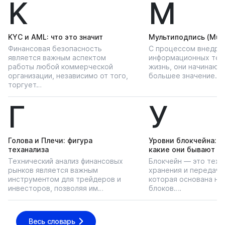
K
М
KYС и AML: что это значит
Мультиподпись (Multi
Финансовая безопасность
С процессом внедре
является важным аспектом
информационных тех
работы любой коммерческой
жизнь, они начинают
организации, независимо от того,
большее значение…
торгует…
Г
У
Голова и Плечи: фигура
Уровни блокчейна: чт
теханализа
какие они бывают
Технический анализ финансовых
Блокчейн — это техн
рынков является важным
хранения и передачи
инструментом для трейдеров и
которая основана на
инвесторов, позволяя им…
блоков….
Весь словарь