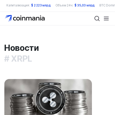
Капитализация:
$
2 223 млрд
Объем 24ч:
$
35,03 млрд
BTC Domin
Новости
XRPL