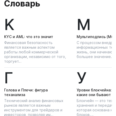
Словарь
K
М
KYС и AML: что это значит
Мультиподпись (Multi
Финансовая безопасность
С процессом внедре
является важным аспектом
информационных тех
работы любой коммерческой
жизнь, они начинают
организации, независимо от того,
большее значение…
торгует…
Г
У
Голова и Плечи: фигура
Уровни блокчейна: чт
теханализа
какие они бывают
Технический анализ финансовых
Блокчейн — это техн
рынков является важным
хранения и передачи
инструментом для трейдеров и
которая основана на
инвесторов, позволяя им…
блоков….