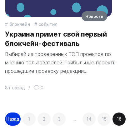
Новость
блокчейн
события
Украина примет свой первый
блокчейн-фестиваль
Выбирай из проверенных ТОП проектов по
мнению пользователей Прибыльные проекты
прошедшие проверку редакции…
8 г назад
/
0
Навигация
Назад
1
2
3
…
14
15
16
по
записям