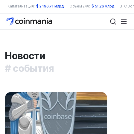
Капитализация:
$
2 196,71 млрд
Объем 24ч:
$
51,26 млрд
BTC Dom
Новости
события