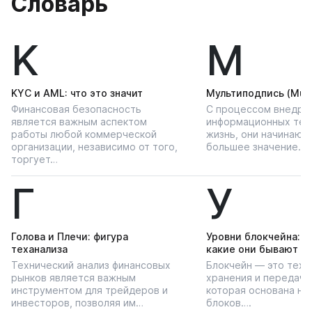
Словарь
K
М
KYС и AML: что это значит
Мультиподпись (Multi
Финансовая безопасность
С процессом внедре
является важным аспектом
информационных тех
работы любой коммерческой
жизнь, они начинают
организации, независимо от того,
большее значение…
торгует…
Г
У
Голова и Плечи: фигура
Уровни блокчейна: чт
теханализа
какие они бывают
Технический анализ финансовых
Блокчейн — это техн
рынков является важным
хранения и передачи
инструментом для трейдеров и
которая основана на
инвесторов, позволяя им…
блоков….