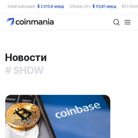
Капитализация:
$
2 210,4 млрд
Объем 24ч:
$
55,81 млрд
BTC Dom
Новости
SHDW