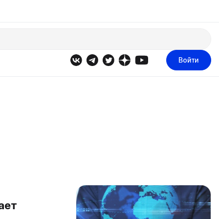
Войти
ает