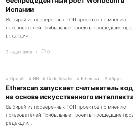
беспрецедентный рост Worldcoin в
Испании
Выбирай из проверенных ТОП проектов по мнению
пользователей Прибыльные проекты прошедшие про
редакции…
3 года назад
/
0
OpenAI
ИИ
Code Reader
Etherscan
dApps
Etherscan запускает считыватель ко
на основе искусственного интеллект
Выбирай из проверенных ТОП проектов по мнению
пользователей Прибыльные проекты прошедшие про
редакции…