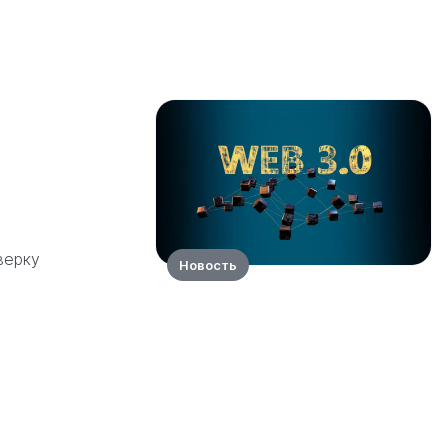
верку
Новость