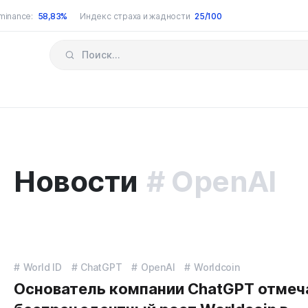
minance:
58,83%
Индекс страха и жадности
25/100
Новости
OpenAI
World ID
ChatGPT
OpenAI
Worldcoin
Основатель компании ChatGPT отмеч