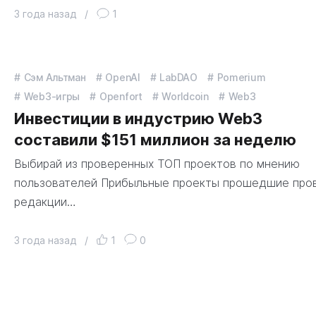
3 года назад
/
1
Сэм Альтман
OpenAI
LabDAO
Pomerium
Web3-игры
Openfort
Worldcoin
Web3
Инвестиции в индустрию Web3
составили $151 миллион за неделю
Выбирай из проверенных ТОП проектов по мнению
пользователей Прибыльные проекты прошедшие про
редакции…
3 года назад
/
1
0