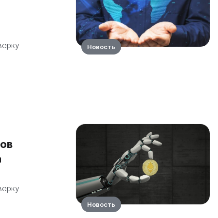
верку
Новость
дов
а
верку
Новость