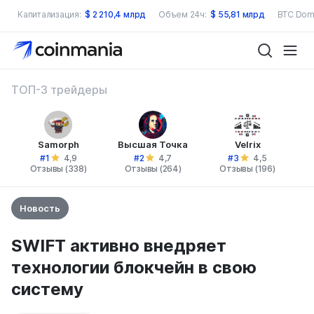
Капитализация:
$
2 210,4 млрд
Объем 24ч:
$
55,81 млрд
BTC Dom
ТОП-3 трейдеры
Samorph
Высшая Точка
Velrix
#1
#2
#3
4,9
4,7
4,5
Отзывы (338)
Отзывы (264)
Отзывы (196)
Новость
SWIFT активно внедряет
технологии блокчейн в свою
систему