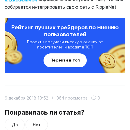
собирается интегрировать свою сеть с RippleNet.
Рейтинг лучших трейдеров по мнению
пользователей
Проекты получили высокую оценку от
посетителей и входят в ТОП
Перейти в топ
6 декабря 2018 10:52
/
364 просмотра
0
Понравилась ли статья?
Да
Нет