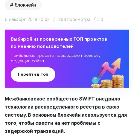
блокчейн
6 декабря 2018 10:52
/
364 просмотра
0
Выбирай из проверенных ТОП проектов
по мнению пользователей
Прибыльные проекты прошедшие проверку
редакции сайта
Перейти в топ
Межбанковское сообщество SWIFT внедрило
технологии распределенного реестра в свою
систему. В основном блокчейн используется для
того, чтобы свести на нет проблемы с
задержкой транзакций.