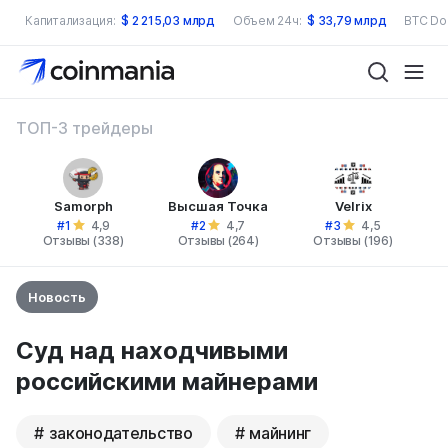
Капитализация:
$
2 215,03 млрд
Объем 24ч:
$
33,79 млрд
BTC Do
ТОП-3 трейдеры
Samorph
Высшая Точка
Velrix
#1
#2
#3
4,9
4,7
4,5
Отзывы (338)
Отзывы (264)
Отзывы (196)
Новость
Суд над находчивыми
российскими майнерами
законодательство
майнинг