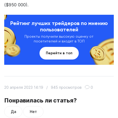
($950 000).
Рейтинг лучших трейдеров по мнению
пользователей
Проекты получили высокую оценку от
посетителей и входят в ТОП
Перейти в топ
20 апреля 2023 14:19
/
945 просмотров
0
Понравилась ли статья?
Да
Нет