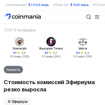
Капитализация:
$
2 210,4 млрд
Объем 24ч:
$
55,81 млрд
BTC Dom
ТОП-3 трейдеры
Samorph
Высшая Точка
Velrix
#1
#2
#3
4,9
4,7
4,5
Отзывы (338)
Отзывы (264)
Отзывы (196)
Новость
Стоимость комиссий Эфириума
резко выросла
Эфириум