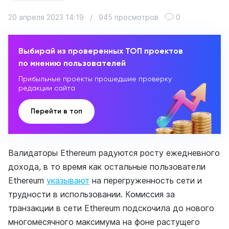
20 апреля 2023 14:19
/
945 просмотров
0
Выбирай из проверенных ТОП проектов
по мнению пользователей
Прибыльные проекты прошедшие проверку
редакции сайта
Перейти в топ
Валидаторы Ethereum радуются росту ежедневного
дохода, в то время как остальные пользователи
Ethereum
указывают
на перегруженность сети и
трудности в использовании. Комиссия за
транзакции в сети Ethereum подскочила до нового
многомесячного максимума на фоне растущего