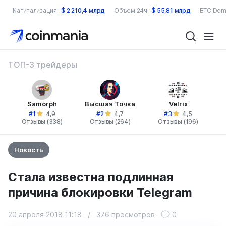
Капитализация:
$
2 210,4 млрд
Объем 24ч:
$
55,81 млрд
BTC Dom
ТОП-3 трейдеры
Samorph
Высшая Точка
Velrix
#1
#2
#3
4,9
4,7
4,5
Отзывы (338)
Отзывы (264)
Отзывы (196)
Новость
Стала известна подлинная
причина блокировки Telegram
20 апреля 2018 11:18
/
376 просмотров
0