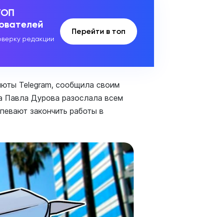
ТОП
зователей
Перейти в топ
верку редакции
люты Telegram, сообщила своим
а Павла Дурова разослала всем
спевают закончить работы в