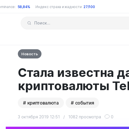
ominance:
58,84%
Индекс страха и жадности
27/100
Новость
Стала известна д
криптовалюты Te
криптовалюта
события
3 октября 2019 12:51
/
1082 просмотра
0