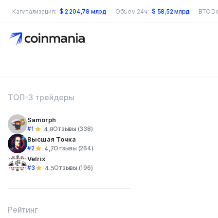
Капитализация:
$
2 204,78 млрд
Объем 24ч:
$
58,52 млрд
BTC D
оиск по сайту
ТОП-3 трейдеры
Samorph
#1
Отзывы (338)
4,9
Высшая Точка
#2
Отзывы (264)
4,7
Velrix
#3
Отзывы (196)
4,5
Рейтинг