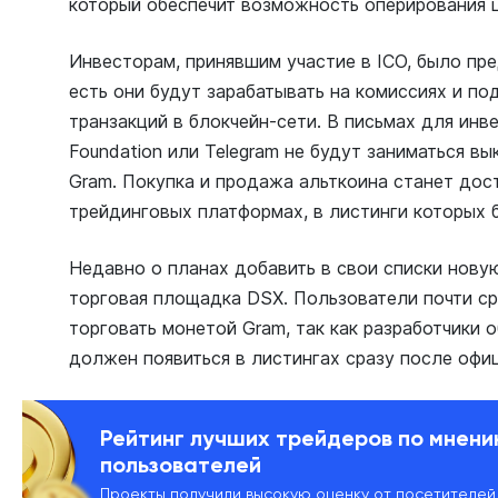
который обеспечит возможность оперирования 
Инвесторам, принявшим участие в ICO, было пр
есть они будут зарабатывать на комиссиях и п
транзакций в блокчейн-сети. В письмах для ин
Foundation или Telegram не будут заниматься в
Gram. Покупка и продажа альткоина станет дос
трейдинговых платформах, в листинги которых 
Недавно о планах добавить в свои списки нов
торговая площадка DSX. Пользователи почти с
торговать монетой Gram, так как разработчики 
должен появиться в листингах сразу после офи
Рейтинг лучших трейдеров по мнен
пользователей
Проекты получили высокую оценку от посетителей