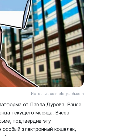
Источник cointelegraph.com
латформа от Павла Дурова. Ранее
онца текущего месяца. Вчера
сьме, подтвердив эту
н особый электронный кошелек,