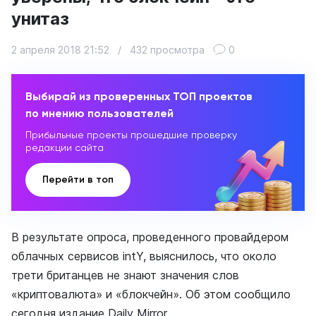
унитаз
2 апреля 2018 21:52
/
432 просмотра
0
Выбирай из проверенных ТОП проектов
по мнению пользователей
Прибыльные проекты прошедшие проверку
редакции сайта
Перейти в топ
В результате опроса, проведенного провайдером
облачных сервисов intY, выяснилось, что около
трети британцев не знают значения слов
«криптовалюта» и «блокчейн». Об этом сообщило
сегодня издание Daily Mirror.