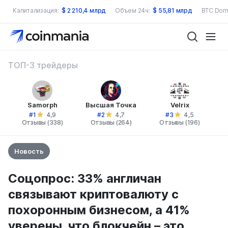
Капитализация:
$
2 210,4 млрд
Объем 24ч:
$
55,81 млрд
BTC Dom
ТОП-3 трейдеры
Samorph
Высшая Точка
Velrix
#1
#2
#3
4,9
4,7
4,5
Отзывы (338)
Отзывы (264)
Отзывы (196)
Новость
Соцопрос: 33% англичан
связывают криптовалюту с
похоронным бизнесом, а 41%
уверены, что блокчейн – это