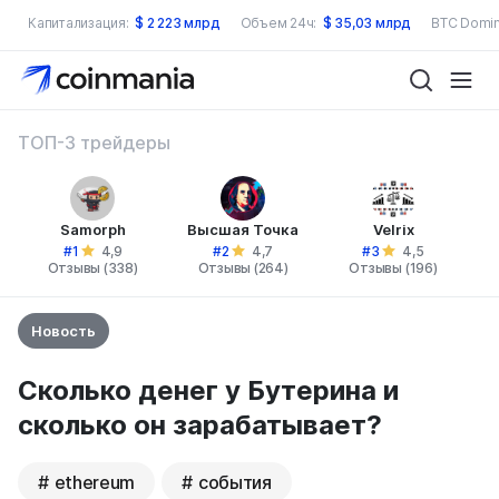
Капитализация:
$
2 223 млрд
Объем 24ч:
$
35,03 млрд
BTC Domin
ТОП-3 трейдеры
Samorph
Высшая Точка
Velrix
#1
#2
#3
4,9
4,7
4,5
Отзывы (338)
Отзывы (264)
Отзывы (196)
Новость
Сколько денег у Бутерина и
сколько он зарабатывает?
ethereum
события