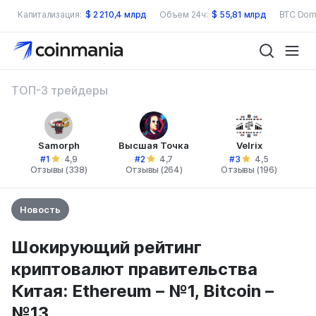
Капитализация:
$
2 210,4 млрд
Объем 24ч:
$
55,81 млрд
BTC Dom
ТОП-3 трейдеры
Samorph
Высшая Точка
Velrix
#1
#2
#3
4,9
4,7
4,5
Отзывы (338)
Отзывы (264)
Отзывы (196)
Новость
Шокирующий рейтинг
криптовалют правительства
Китая: Ethereum – №1, Bitcoin –
№13