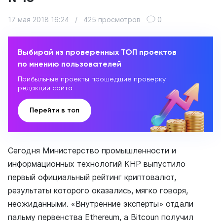
17 мая 2018 16:24
/
425 просмотров
0
Выбирай из проверенных ТОП проектов
по мнению пользователей
Прибыльные проекты прошедшие проверку
редакции сайта
Перейти в топ
Сегодня Министерство промышленности и
информационных технологий КНР выпустило
первый официальный рейтинг криптовалют,
результаты которого оказались, мягко говоря,
неожиданными. «Внутренние эксперты» отдали
пальму первенства Ethereum, а Bitcoun получил