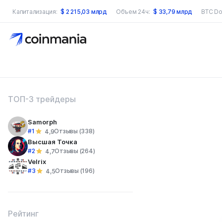
Капитализация:
$
2 215,03 млрд
Объем 24ч:
$
33,79 млрд
BTC Do
оиск по сайту
ТОП-3 трейдеры
Samorph
#1
Отзывы (338)
4,9
Высшая Точка
#2
Отзывы (264)
4,7
Velrix
#3
Отзывы (196)
4,5
Рейтинг