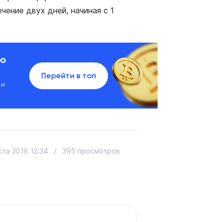
чение двух дней, начиная с 1
ию
Перейти в топ
 и
ста 2018 12:34
/
395 просмотров