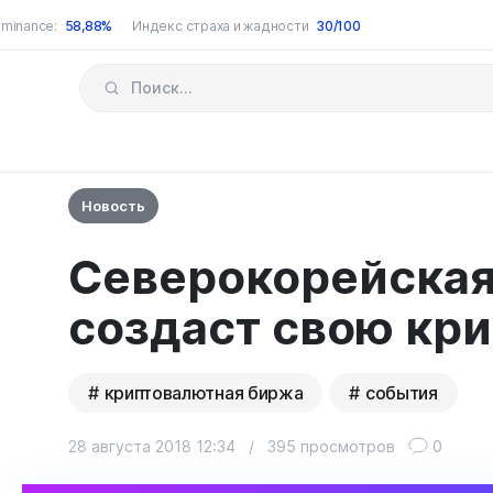
minance:
58,88%
Индекс страха и жадности
30/100
Новость
Северокорейская
создаст свою кр
криптовалютная биржа
события
28 августа 2018 12:34
/
395 просмотров
0