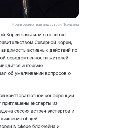
Криптовалютная индустрия Пхеньяна
ой Кореи заявляли о попытке
равительством Северной Кореи,
а видимость активных действий по
зкой осведомленности жителей
риводится интервью
зал об умалчивании вопросов о
ой криптовалютной конференции
т приглашены эксперты из
едена сессия встреч экспертов и
повышения общей
ореи в сфере блокчейна и