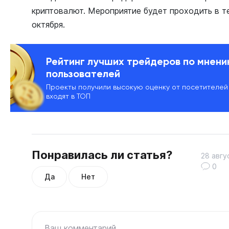
криптовалют. Мероприятие будет проходить в те
октября.
Рейтинг лучших трейдеров по мнен
пользователей
Проекты получили высокую оценку от посетителей
входят в ТОП
Понравилась ли статья?
28 авгу
0
Да
Нет
Ваш комментарий...