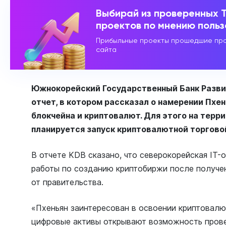
Выбирай из проверенных 
проектов по мнению поль
Прибыльные проекты прошедшие про
сайта
Южнокорейский Государственный Банк Разви
отчет, в котором рассказал о намерении Пхе
блокчейна и криптовалют. Для этого на терр
планируется запуск криптовалютной торгово
В отчете KDB сказано, что северокорейская IT-
работы по созданию криптобиржи после получе
от правительства.
«Пхеньян заинтересован в освоении криптовалю
цифровые активы открывают возможность пров