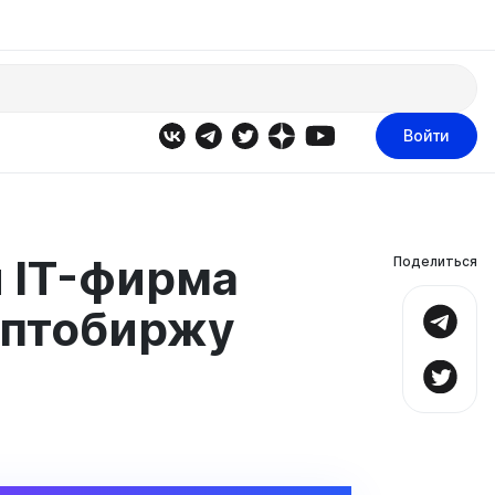
Войти
 IT-фирма
Поделиться
иптобиржу