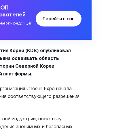
ТОП
зователей
Перейти в топ
верку редакции
тия Кореи (KDB) опубликовал
ньяна осваивать область
итории Северной Кореи
й платформы.
организация Chosun Expo начала
ния соответствующего разрешения
тной индустрии, поскольку
едения анонимных и безопасных